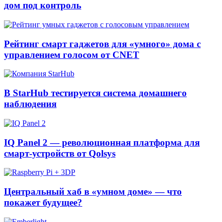
дом под контроль
Рейтинг смарт гаджетов для «умного» дома с
управлением голосом от CNET
В StarHub тестируется система домашнего
наблюдения
IQ Pаnel 2 — революционная платформа для
смарт-устройств от Qolsys
Центральный хаб в «умном доме» — что
покажет будущее?